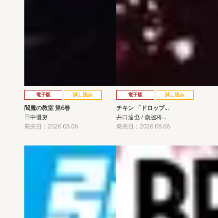
電子版
試し読み
電子版
試し読み
閻魔の教室 第6巻
チキン 「ドロップ…
田中優吏
井口達也 / 歳脇将…
発売日：2026.08.06
発売日：2026.08.06