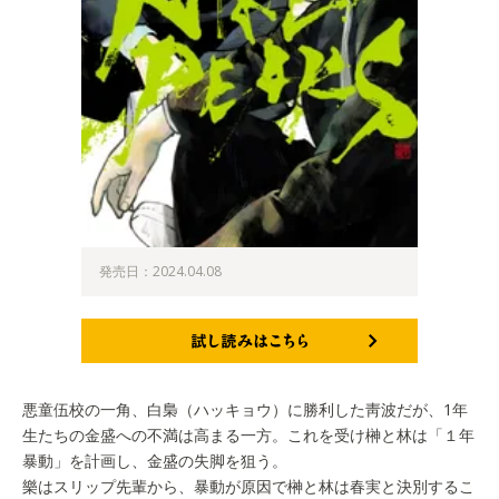
発売日：2024.04.08
試し読みはこちら
悪童伍校の一角、白梟（ハッキョウ）に勝利した靑波だが、1年
生たちの金盛への不満は高まる一方。これを受け榊と林は「１年
暴動」を計画し、金盛の失脚を狙う。
樂はスリップ先輩から、暴動が原因で榊と林は春実と決別するこ