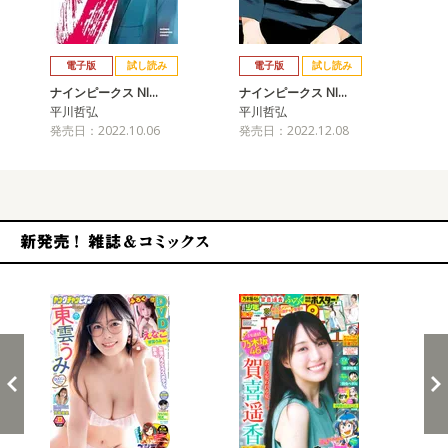
戻る
進む
電子版
試し読み
電子版
試し読み
ナインピークス NI…
ナインピークス NI…
ナイ
平川哲弘
平川哲弘
平
発売日：2022.10.06
発売日：2022.12.08
発売
新発売！雑誌&コミックス