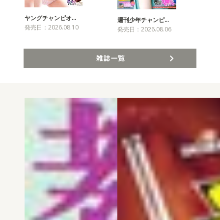
ヤングチャンピオ…
チャ
週刊少年チャンピ…
発売日：2026.08.10
発売
発売日：2026.08.06
雑誌一覧