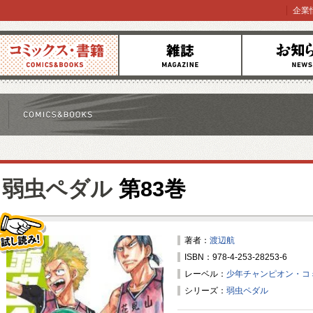
企業
コミックス
雑誌
お知らせ
弱虫ペダル
第83巻
著者：
渡辺航
ISBN：978-4-253-28253-6
試し読み！
レーベル：
少年チャンピオン・コ
シリーズ：
弱虫ペダル