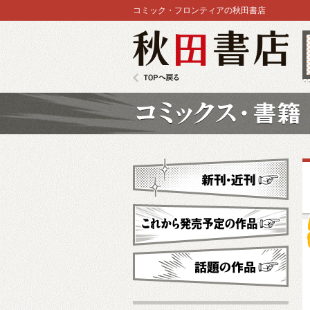
コミック・フロンティアの秋田書店
秋田書店
TOPへ戻る
コミックス
新刊・近刊
これから発売予定
話題の作品