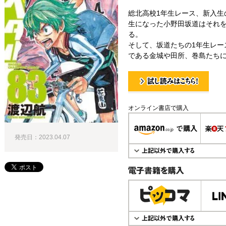
総北高校1年生レース、新入生
生になった小野田坂道はそれ
る。
そして、坂道たちの1年生レー
である金城や田所、巻島たちに
試し読み！
オンライン書店で購入
発売日：2023.04.07
電子書籍で購入