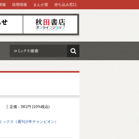
情報
採用情報
まんが賞
持ち込み窓口
オンラインショップ
検索
定価：561円 (10%税込)
ミックス（週刊少年チャンピオン）