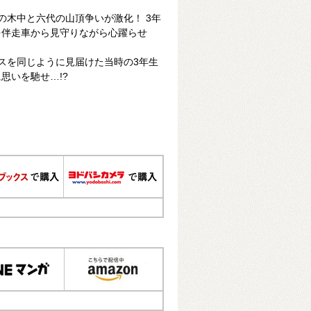
の木中と六代の山頂争いが激化！ 3年
を伴走車から見守りながら心躍らせ
スを同じように見届けた当時の3年生
思いを馳せ…!?