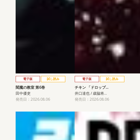
電子版
試し読み
電子版
試し読み
閻魔の教室 第6巻
チキン 「ドロップ…
田中優吏
井口達也 / 歳脇将…
発売日：2026.08.06
発売日：2026.08.06