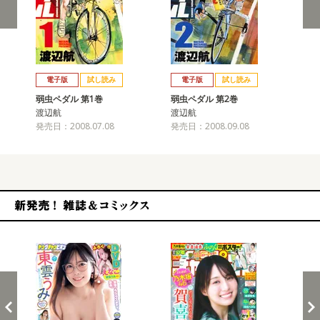
戻る
進む
電子版
試し読み
電子版
試し読み
弱虫ペダル 第1巻
弱虫ペダル 第2巻
弱
渡辺航
渡辺航
渡
発売日：2008.07.08
発売日：2008.09.08
発売
新発売！雑誌&コミックス