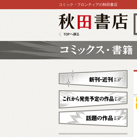
コミック・フロンティアの秋田書店
秋田書店
TOPへ戻る
コミックス
新刊・近刊
これから発売予定
話題の作品