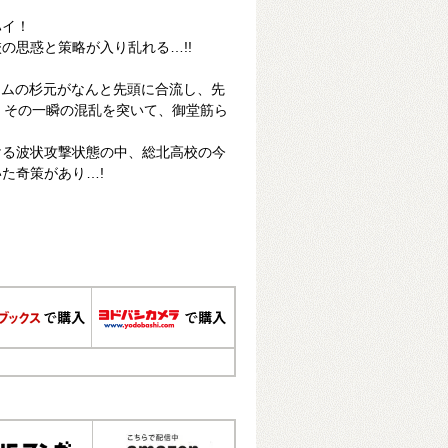
ハイ！
の思惑と策略が入り乱れる…!!
ームの杉元がなんと先頭に合流し、先
。その一瞬の混乱を突いて、御堂筋ら
ける波状攻撃状態の中、総北高校の今
た奇策があり…!