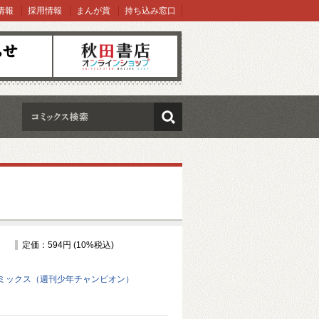
情報
採用情報
まんが賞
持ち込み窓口
オンラインショップ
検索
定価：594円 (10%税込)
ミックス（週刊少年チャンピオン）