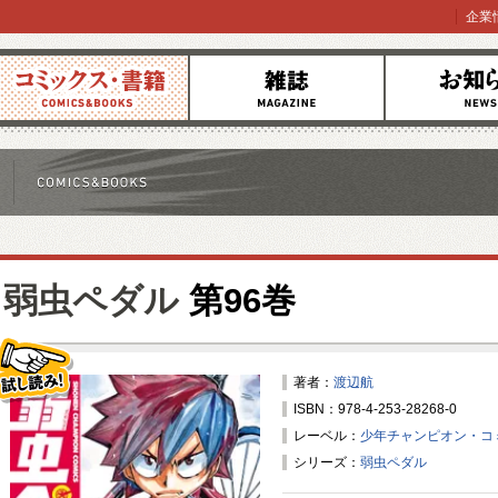
企業
コミックス
雑誌
お知らせ
弱虫ペダル
第96巻
著者：
渡辺航
ISBN：978-4-253-28268-0
試し読み！
レーベル：
少年チャンピオン・コ
シリーズ：
弱虫ペダル