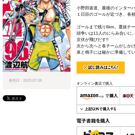
小野田坂道、最後のインター
１日目のゴールが近づき、各校
ゴールまで残り6km。選抜チ
頭争いは11人のにらみ合いに
京伏が飛びだす!!
次から次へと各チームがしか
泉と鳴子には秘かに準備してい
試し読み！
発売日：2025.07.08
オンライン書店で購入
電子書籍で購入