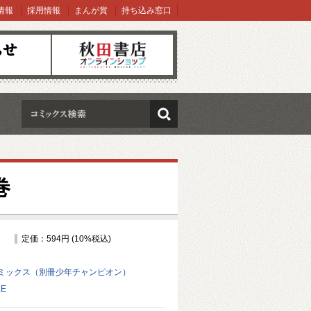
情報
採用情報
まんが賞
持ち込み窓口
オンラインショップ
検索
巻
定価：594円 (10%税込)
ミックス（別冊少年チャンピオン）
KE