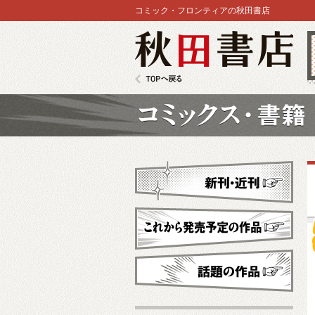
コミック・フロンティアの秋田書店
秋田書店
TOPへ戻る
コミックス
新刊・近刊
これから発売予定
話題の作品