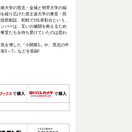
洋南大学の荒北・金城と明早大学の福
闘を繰り広げた筑士波大学の東堂・田
技部創設、初戦で2位表彰台という、
メンバーは、互いの健闘を称えるため
で東堂たちを待ち受けていたのは思わ
気を博した『小関将1』や、荒北の中
友5～7』などを収録!