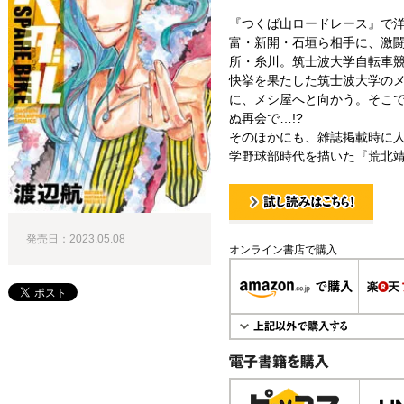
『つくば山ロードレース』で
富・新開・石垣ら相手に、激
所・糸川。筑士波大学自転車競
快挙を果たした筑士波大学の
に、メシ屋へと向かう。そこ
ぬ再会で…!?
そのほかにも、雑誌掲載時に人
学野球部時代を描いた『荒北靖
試し読み！
発売日：2023.05.08
オンライン書店で購入
電子書籍で購入