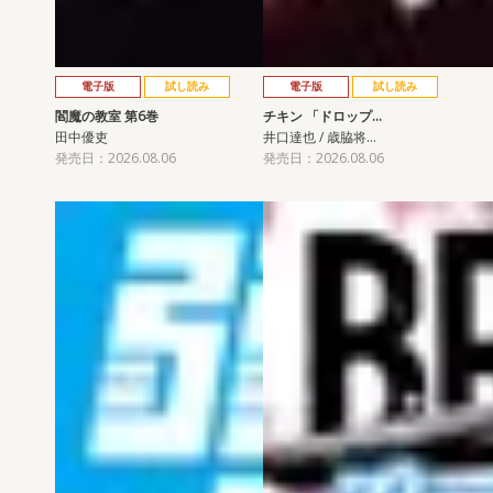
電子版
試し読み
電子版
試し読み
閻魔の教室 第6巻
チキン 「ドロップ…
田中優吏
井口達也 / 歳脇将…
発売日：2026.08.06
発売日：2026.08.06