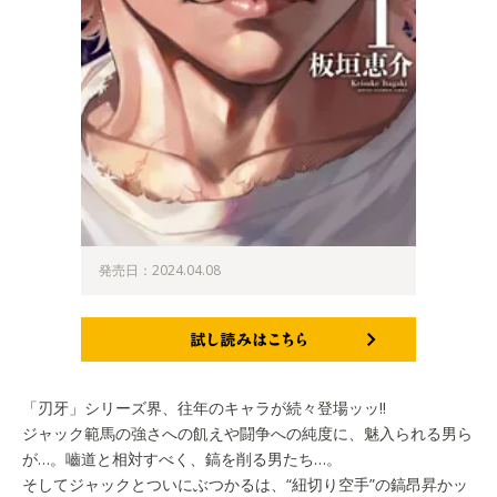
発売日：2024.04.08
試し読みはこちら
「刃牙」シリーズ界、往年のキャラが続々登場ッッ!!
ジャック範馬の強さへの飢えや闘争への純度に、魅入られる男ら
が…。嚙道と相対すべく、鎬を削る男たち…。
そしてジャックとついにぶつかるは、“紐切り空手”の鎬昂昇かッ