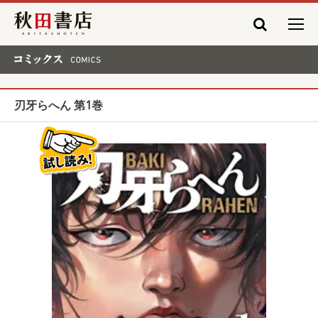
秋田書店
コミックス COMICS
刃牙らへん 第1巻