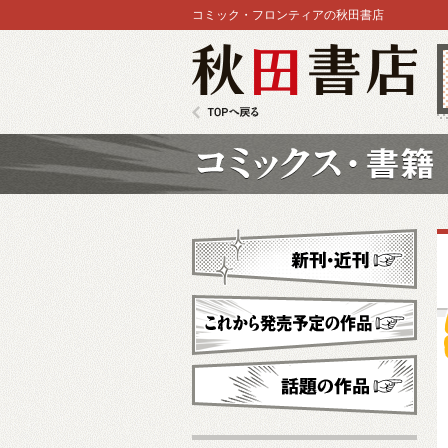
コミック・フロンティアの秋田書店
秋田書店
TOPへ戻る
コミックス
新刊・近刊
これから発売予定
話題の作品