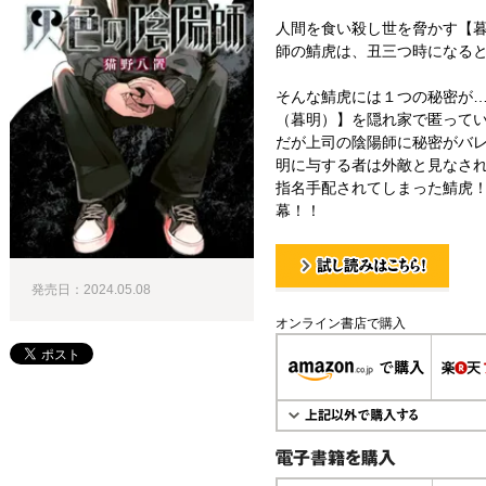
人間を食い殺し世を脅かす【
師の鯖虎は、丑三つ時になる
そんな鯖虎には１つの秘密が
（暮明）】を隠れ家で匿って
だが上司の陰陽師に秘密がバレ
明に与する者は外敵と見なさ
指名手配されてしまった鯖虎！
幕！！
発売日：2024.05.08
試し読み！
オンライン書店で購入
電子書籍で購入