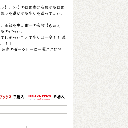
暮明】。公安の陰陽寮に所属する陰陽
と暮明を退治する生活を送っていた。
…。両親を失い唯一の家族【きゅえ
いるのだった。
てしまったことで生活は一変！！ 暮
れ…！？
 反逆のダークヒーロー譚ここに開