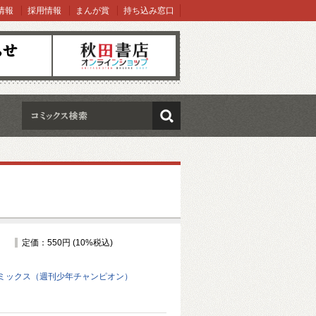
情報
採用情報
まんが賞
持ち込み窓口
オンラインショップ
検索
定価：550円 (10%税込)
ミックス（週刊少年チャンピオン）