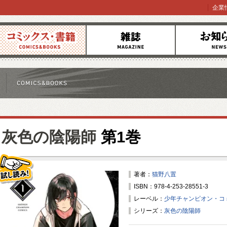
企業
コミックス
雑誌
お知らせ
灰色の陰陽師
第1巻
著者：
猫野八置
ISBN：978-4-253-28551-3
試し読み！
レーベル：
少年チャンピオン・コ
シリーズ：
灰色の陰陽師