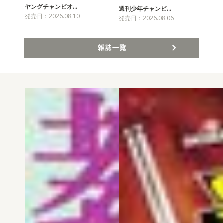
ヤングチャンピオ…
チャ
週刊少年チャンピ…
発売日：2026.08.10
発売
発売日：2026.08.06
雑誌一覧