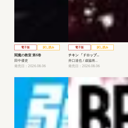
電子版
試し読み
電子版
試し読み
閻魔の教室 第6巻
チキン 「ドロップ…
田中優吏
井口達也 / 歳脇将…
発売日：2026.08.06
発売日：2026.08.06