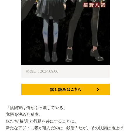
発売日：2024.09.06
試し読みはこちら
「陰陽寮は俺がぶっ潰してやる」
覚悟を決めた鯖虎。
獏たち“黎明”と行動を共にすることに。
新たなアジトに獏が選んだのは…銭湯!? だが、その銭湯は地上げ