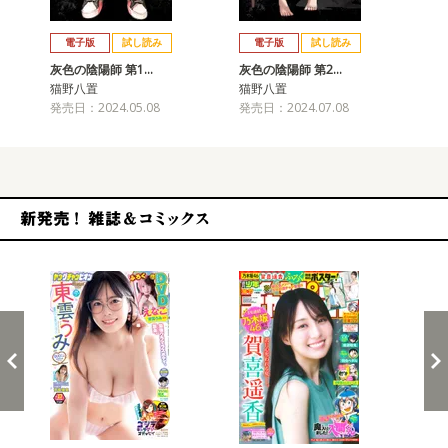
戻る
進む
電子版
試し読み
電子版
試し読み
灰色の陰陽師 第1…
灰色の陰陽師 第2…
灰
猫野八置
猫野八置
猫
発売日：2024.05.08
発売日：2024.07.08
発売
新発売！雑誌&コミックス