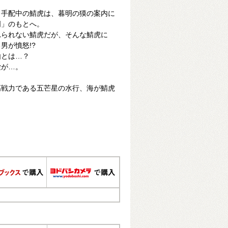
名手配中の鯖虎は、暮明の獏の案内に
明」のもとへ。
れられない鯖虎だが、そんな鯖虎に
男が憤怒!?
由とは…？
愛が…。
高戦力である五芒星の水行、海が鯖虎