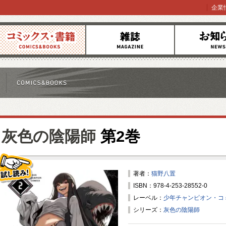
企業
コミックス
雑誌
お知らせ
灰色の陰陽師
第2巻
著者：
猫野八置
ISBN：978-4-253-28552-0
試し読み！
レーベル：
少年チャンピオン・コ
シリーズ：
灰色の陰陽師