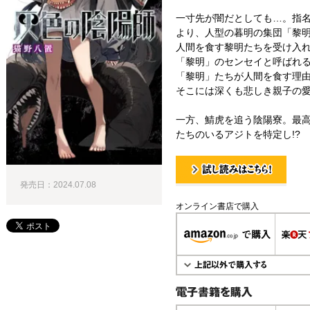
一寸先が闇だとしても…。指
より、人型の暮明の集団「黎
人間を食す黎明たちを受け入
「黎明」のセンセイと呼ばれる
「黎明」たちが人間を食す理
そこには深くも悲しき親子の
一方、鯖虎を追う陰陽寮。最
たちのいるアジトを特定し!?
発売日：2024.07.08
試し読み！
オンライン書店で購入
電子書籍で購入