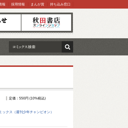
情報
採用情報
まんが賞
持ち込み窓口
オンラインショップ
検索
定価：550円 (10%税込)
ミックス（週刊少年チャンピオン）