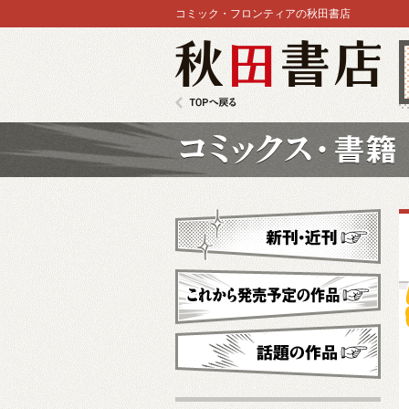
コミック・フロンティアの秋田書店
秋田書店
TOPへ戻る
コミックス
新刊・近刊
これから発売予定
話題の作品