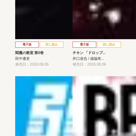
電子版
試し読み
電子版
試し読み
閻魔の教室 第6巻
チキン 「ドロップ…
田中優吏
井口達也 / 歳脇将…
発売日：2026.08.06
発売日：2026.08.06