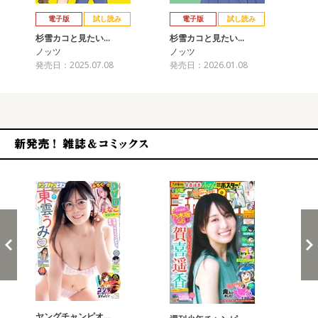
戻る
進む
電子版
試し読み
電子版
試し読み
杉雪カコと見たい…
杉雪カコと見たい…
杉
ノッツ
ノッツ
ノ
発売日：2025.07.08
発売日：2026.01.08
発売
新発売！雑誌&コミックス
ヤングチャンピオ…