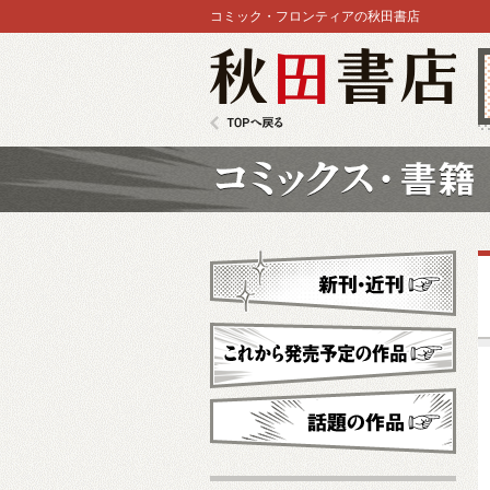
コミック・フロンティアの秋田書店
秋田書店
TOPへ戻る
コミックス
新刊・近刊
これから発売予定
話題の作品