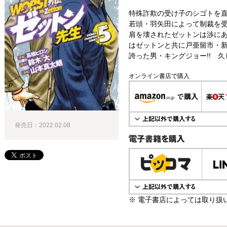
特殊詐欺の受け子のシゴトを
若頭・羽矢田によって制裁を
肩を壊されたゼットンは渉に
はゼットンと共に戸亜留市・
誇った男・キングジョー!! 久
オンライン書店で購入
発売日：2022.02.08
電子書籍で購入
※ 電子書店によっては取り扱