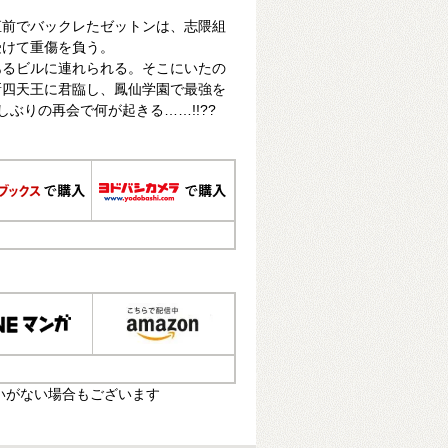
直前でバックレたゼットンは、志隈組
受けて重傷を負う。
あるビルに連れられる。そこにいたの
新四天王に君臨し、鳳仙学園で最強を
しぶりの再会で何が起きる……!!??
いがない場合もございます