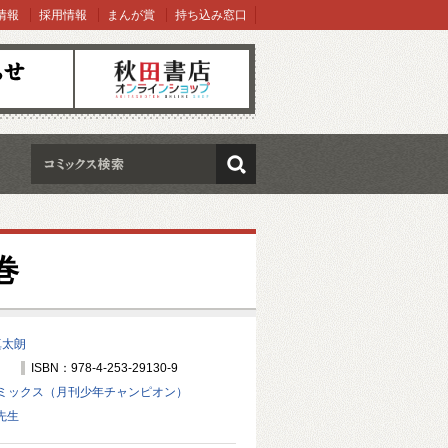
情報
採用情報
まんが賞
持ち込み窓口
オンラインショップ
検索
巻
真太朗
ISBN：978-4-253-29130-9
ミックス（月刊少年チャンピオン）
先生