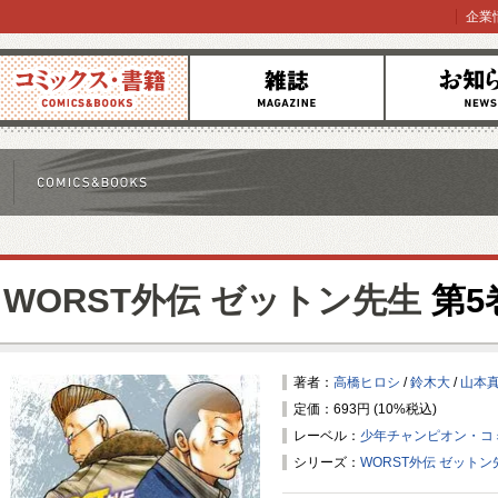
企業
コミックス
雑誌
お知らせ
WORST外伝 ゼットン先生
第5
著者：
高橋ヒロシ
/
鈴木大
/
山本
定価：693円 (10%税込)
レーベル：
少年チャンピオン・コ
シリーズ：
WORST外伝 ゼットン