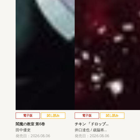
電子版
試し読み
電子版
試し読み
閻魔の教室 第6巻
チキン 「ドロップ…
田中優吏
井口達也 / 歳脇将…
発売日：2026.08.06
発売日：2026.08.06