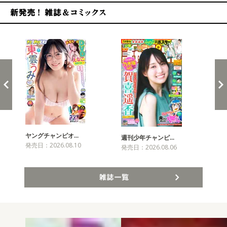
新発売！雑誌&コミックス
ヤングチャンピオ…
チャ
週刊少年チャンピ…
発売日：2026.08.10
発売
発売日：2026.08.06
雑誌一覧