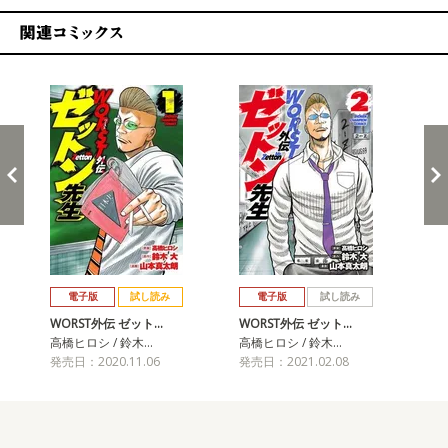
関連コミックス
戻る
進む
電子版
試し読み
電子版
試し読み
WORST外伝 ゼット…
WORST外伝 ゼット…
WO
高橋ヒロシ / 鈴木…
高橋ヒロシ / 鈴木…
高橋
発売日：2020.11.06
発売日：2021.02.08
発売