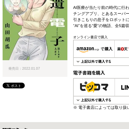
AI医療が当たり前の時代に行わ
チングアプリ、とあるスーパ
引きこもりの息子をロボット
“AI”を巡る“愛”の物語、全5篇
オンライン書店で購入
発売日：2022.01.07
電子書籍で購入
※ 電子書店によっては取り扱