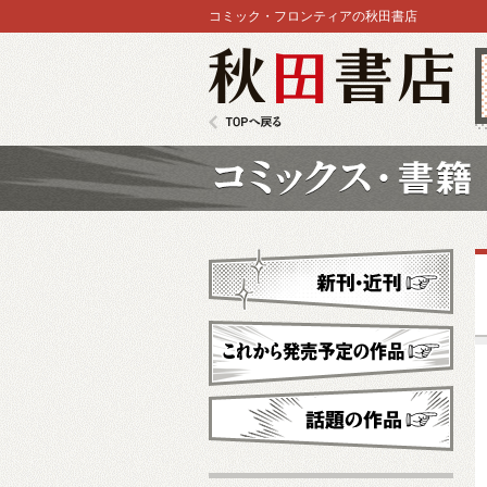
コミック・フロンティアの秋田書店
秋田書店
TOPへ戻る
コミックス
新刊・近刊
これから発売予定
話題の作品