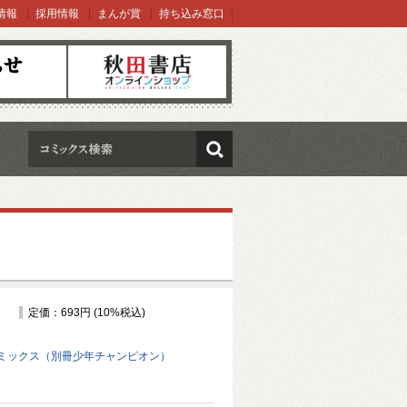
情報
採用情報
まんが賞
持ち込み窓口
オンラインショップ
検索
定価：693円 (10%税込)
ミックス（別冊少年チャンピオン）