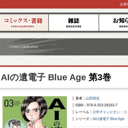
企業
コミックス
雑誌
お知らせ
AIの遺電子 Blue Age
第3巻
著者：
山田胡瓜
ISBN：978-4-253-29163-7
レーベル：
少年チャンピオン・コ
シリーズ：
AIの遺電子 Blue Age