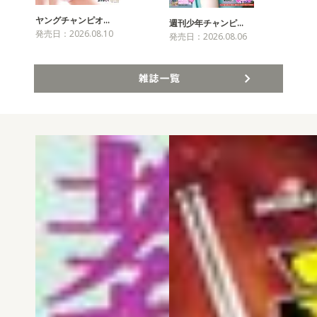
ヤングチャンピオ…
チャ
週刊少年チャンピ…
発売日：2026.08.10
発売
発売日：2026.08.06
雑誌一覧