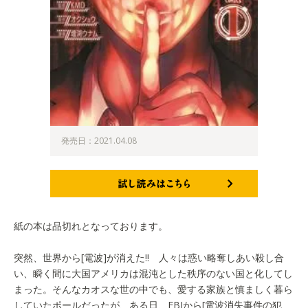
発売日：2021.04.08
試し読みはこちら
紙の本は品切れとなっております。
突然、世界から[電波]が消えた!! 人々は惑い略奪しあい殺し合
い、瞬く間に大国アメリカは混沌とした秩序のない国と化してし
まった。そんなカオスな世の中でも、愛する家族と慎ましく暮ら
していたポールだったが、ある日、FBIから[電波消失事件の犯