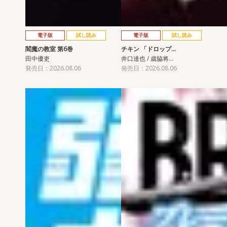
電子版
試し読み
電子版
試し読み
閻魔の教室 第6巻
チキン 「ドロップ…
田中優吏
井口達也 / 歳脇将…
発売日：2026.08.06
発売日：2026.08.06