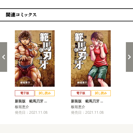
関連コミックス
戻る
進む
電子版
試し読み
電子版
試し読み
新装版 範馬刃牙 …
新装版 範馬刃牙 …
新
板垣恵介
板垣恵介
板
発売日：2021.11.08
発売日：2021.11.08
発売