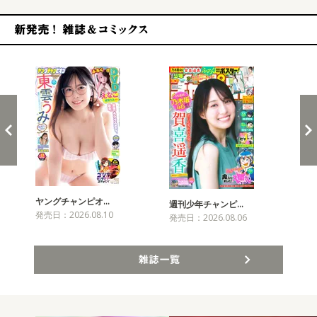
新発売！雑誌&コミックス
ヤングチャンピオ…
チャ
週刊少年チャンピ…
発売日：2026.08.10
発売
発売日：2026.08.06
雑誌一覧