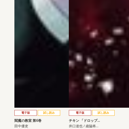
電子版
試し読み
電子版
試し読み
閻魔の教室 第6巻
チキン 「ドロップ…
田中優吏
井口達也 / 歳脇将…