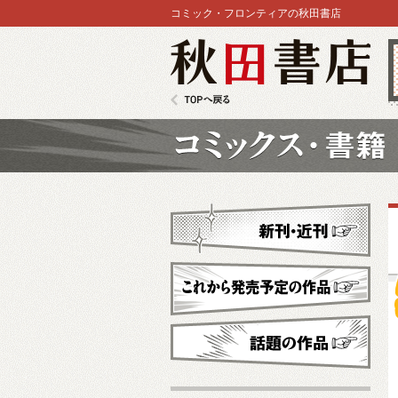
コミック・フロンティアの秋田書店
秋田書店
TOPへ戻る
コミックス
新刊・近刊
これから発売予定
話題の作品