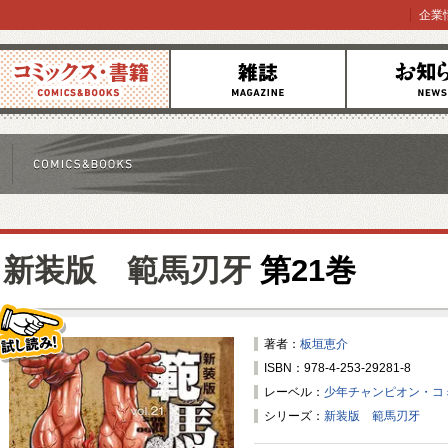
企業
コミックス
雑誌
お知らせ
新装版 範馬刃牙
第21巻
著者：
板垣恵介
ISBN：978-4-253-29281-8
試し読み！
レーベル：
少年チャンピオン・コ
シリーズ：
新装版 範馬刃牙