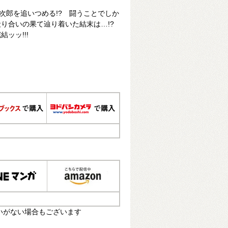
勇次郎を追いつめる!? 闘うことでしか
り合いの果て辿り着いた結末は…!?
ッッ!!!
いがない場合もございます