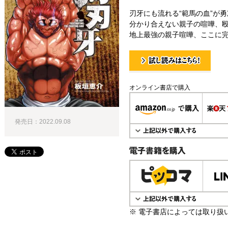
刃牙にも流れる“範馬の血”が
分かり合えない親子の喧嘩、殴
地上最強の親子喧嘩、ここに完結
試し読み！
オンライン書店で購入
発売日：2022.09.08
電子書籍で購入
※ 電子書店によっては取り扱