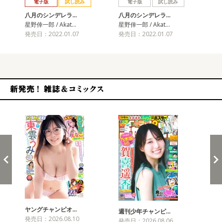
電子版
試し読み
電子版
試し読み
八月のシンデレラ…
八月のシンデレラ…
八
星野倖一郎 / Akat…
星野倖一郎 / Akat…
星野
発売日：2022.01.07
発売日：2022.01.07
発売
新発売！雑誌&コミックス
ヤングチャンピオ…
チャ
週刊少年チャンピ…
発売日：2026.08.10
発売
発売日：2026.08.06