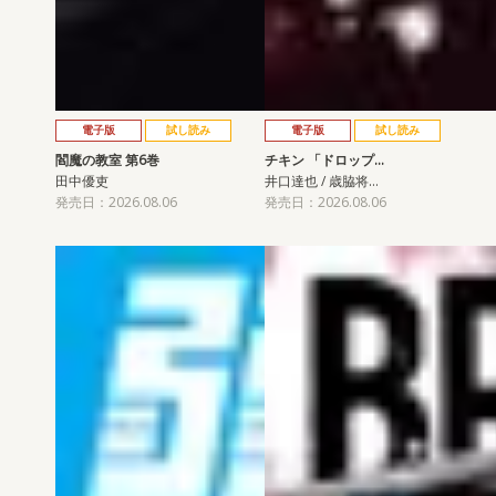
電子版
試し読み
電子版
試し読み
閻魔の教室 第6巻
チキン 「ドロップ…
田中優吏
井口達也 / 歳脇将…
発売日：2026.08.06
発売日：2026.08.06