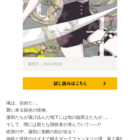
発売日：2024.09.06
試し読みはこちら
魂は、自由だ…。
襲い来る獄炎の怪物。
蓮助たちが逃げ込んだ地下には他の臨死士たちが…。
そして、闇には新たな脱獄者が潜んでいて――!?
絶望の中、蓮助に覚醒の刻が迫る！
地獄と現世のはざまで廻るダークファンタジー譚、第２幕!!