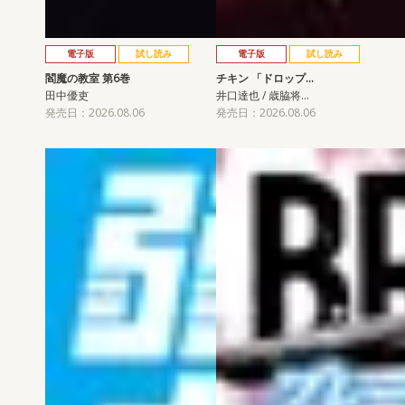
電子版
試し読み
電子版
試し読み
閻魔の教室 第6巻
チキン 「ドロップ…
田中優吏
井口達也 / 歳脇将…
発売日：2026.08.06
発売日：2026.08.06