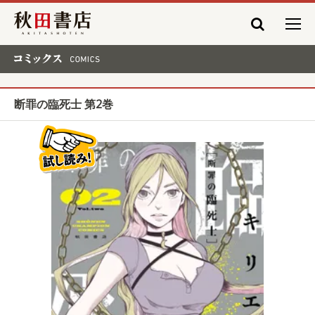
秋田書店
コミックス COMICS
断罪の臨死士 第2巻