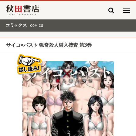
秋田書店
コミックス COMICS
サイコ×パスト 猟奇殺人潜入捜査 第3巻