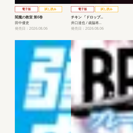
電子版
試し読み
電子版
試し読み
閻魔の教室 第6巻
チキン 「ドロップ…
田中優吏
井口達也 / 歳脇将…
発売日：2026.08.06
発売日：2026.08.06