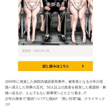
発売日：2023.01.06
試し読みはこちら
2009年に発覚した病院内連続変死事件。被害者となる少年の意
識へ潜入した刑事の五代。50人以上の患者を殺害した看護師・舞
城へ迫るが、とんでもない新事実へとたどり着き…!?
少年の身体で“最凶”ババアに挑め!! “黒い巨塔”編、クライマック
ス!!