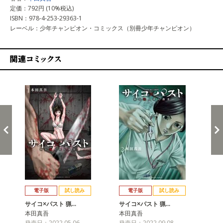
定価：792円 (10%税込)
ISBN：978-4-253-29363-1
レーベル：少年チャンピオン・コミックス（別冊少年チャンピオン）
関連コミックス
戻る
進む
電子版
試し読み
電子版
試し読み
サイコ×パスト 猟…
サイコ×パスト 猟…
サ
本田真吾
本田真吾
本
発売日：2022.05.06
発売日：2022.09.08
発売