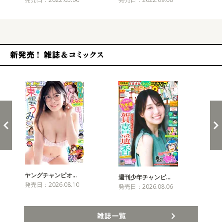
新発売！雑誌&コミックス
ヤングチャンピオ…
チャ
週刊少年チャンピ…
発売日：2026.08.10
発売
発売日：2026.08.06