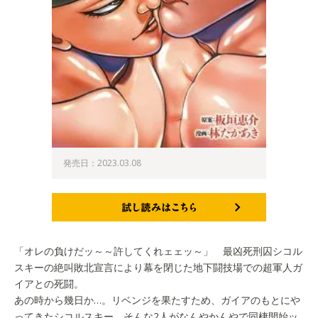
発売日：2023.03.08
試し読みはこちら
「オレの負けだッ～～許してくれェェッ～」 最凶死刑囚シコル
スキーの絶叫敗北宣言により幕を閉じた地下闘技場での超軍人ガ
イアとの死闘。
あの時から幾日か…。リベンジを果たすため、ガイアのもとにや
ってきたシコルスキー。そんな2人がなんやかんやで同棲開始ッ