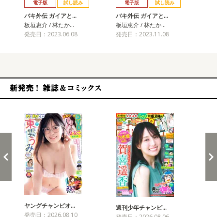
電子版
試し読み
電子版
試し読み
バキ外伝 ガイアと…
バキ外伝 ガイアと…
バ
板垣恵介 / 林たか…
板垣恵介 / 林たか…
板垣
発売日：2023.06.08
発売日：2023.11.08
発売
新発売！雑誌&コミックス
ヤングチャンピオ…
チャ
週刊少年チャンピ…
発売日：2026.08.10
発売
発売日：2026.08.06