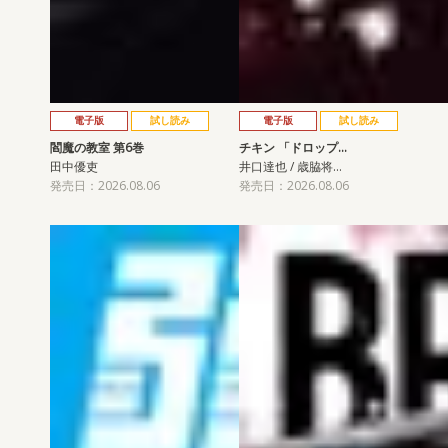
電子版
試し読み
電子版
試し読み
閻魔の教室 第6巻
チキン 「ドロップ…
田中優吏
井口達也 / 歳脇将…
発売日：2026.08.06
発売日：2026.08.06