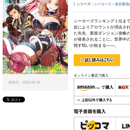
シリーズ：
シーカーズ～迷宮最強
シーカーズランキング１位ま
反によりアカウントが消去さ
た矢先、新規ダンジョン攻略の
が発表されることに。世界中
指す戦いが始まる――。
試し読み！
オンライン書店で購入
発売日：2025.06.26
電子書籍で購入