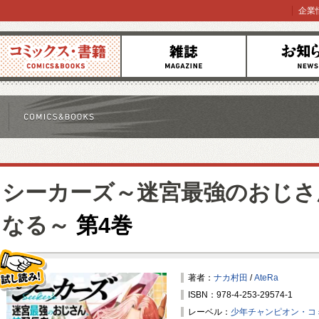
企業
コミックス
雑誌
お知らせ
シーカーズ～迷宮最強のおじさ
なる～
第4巻
著者：
ナカ村田
/
AteRa
ISBN：978-4-253-29574-1
試し読み！
レーベル：
少年チャンピオン・コ