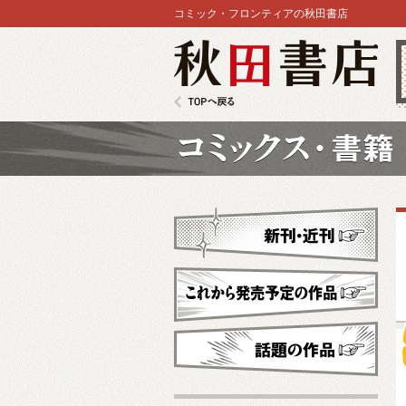
コミック・フロンティアの秋田書店
秋田書店
TOPへ戻る
コミックス
新刊・近刊
これから発売予定
話題の作品