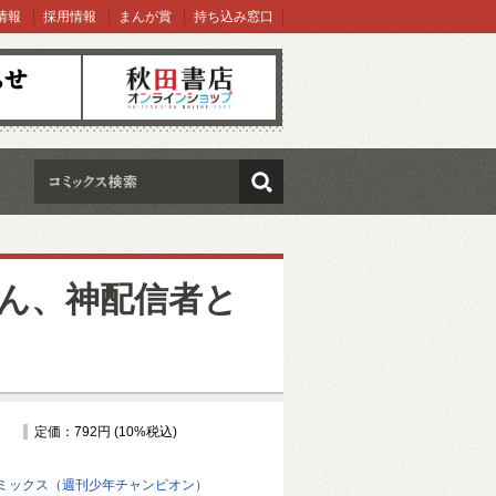
情報
採用情報
まんが賞
持ち込み窓口
オンラインショップ
検索
ん、神配信者と
定価：792円 (10%税込)
ミックス（週刊少年チャンピオン）