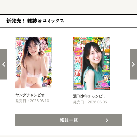
新発売！雑誌&コミックス
ヤングチャンピオ…
チャ
週刊少年チャンピ…
発売日：2026.08.10
発売
発売日：2026.08.06
雑誌一覧