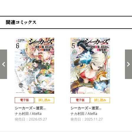
関連コミックス
戻る
進む
電子版
試し読み
電子版
試し読み
シーカーズ～迷宮…
シーカーズ～迷宮…
シ
ナカ村田 / AteRa
ナカ村田 / AteRa
ナカ
発売日：2026.05.27
発売日：2025.11.27
発売