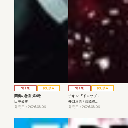
電子版
試し読み
電子版
試し読み
閻魔の教室 第6巻
チキン 「ドロップ…
田中優吏
井口達也 / 歳脇将…
発売日：2026.08.06
発売日：2026.08.06