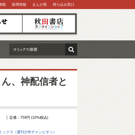
情報
採用情報
まんが賞
持ち込み窓口
オンラインショップ
検索
さん、神配信者と
定価：759円 (10%税込)
ミックス（週刊少年チャンピオン）