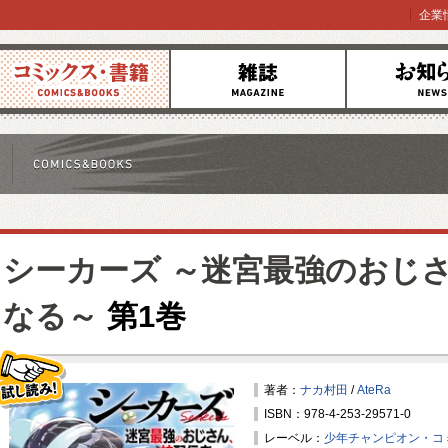
企業
コミックス
雑誌
お知らせ
シーカーズ ～迷宮最強のおじ
なる～
第1巻
著者：
ナカ村田
/
AteRa
ISBN：978-4-253-29571-0
試し読み！
レーベル：
少年チャンピオン・コ