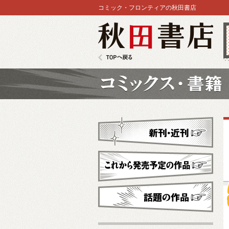
コミック・フロンティアの秋田書店
秋田書店
TOPへ戻る
コミックス
新刊・近刊
これから発売予定
話題の作品