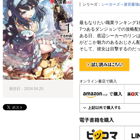
シリーズ：
シーカーズ～迷宮最強
最もなりたい職業ランキング1
7つあるダンジョンでの攻略配
ある日、底辺シーカーのリン
がどこか魅力のあるおじさん
そして、彼女は目撃するのだっ
試し読み！
オンライン書店で購入
発売日：2024.04.25
電子書籍で購入