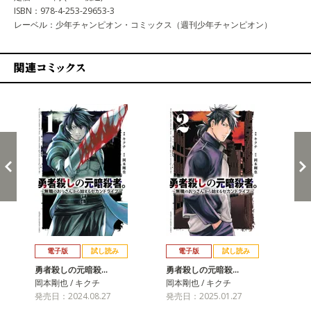
ISBN：978-4-253-29653-3
レーベル：少年チャンピオン・コミックス（週刊少年チャンピオン）
関連コミックス
戻る
進む
電子版
試し読み
電子版
試し読み
勇者殺しの元暗殺…
勇者殺しの元暗殺…
勇
岡本剛也 / キクチ
岡本剛也 / キクチ
キク
発売日：2024.08.27
発売日：2025.01.27
発売