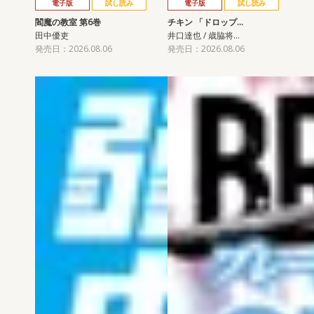
電子版
試し読み
電子版
試し読み
閻魔の教室 第6巻
チキン 「ドロップ…
田中優吏
井口達也 / 歳脇将…
発売日：2026.08.06
発売日：2026.08.06