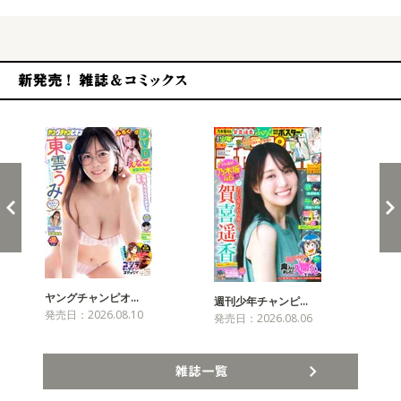
新発売！雑誌&コミックス
ヤングチャンピオ…
チャ
週刊少年チャンピ…
発売日：2026.08.10
発売
発売日：2026.08.06
雑誌一覧