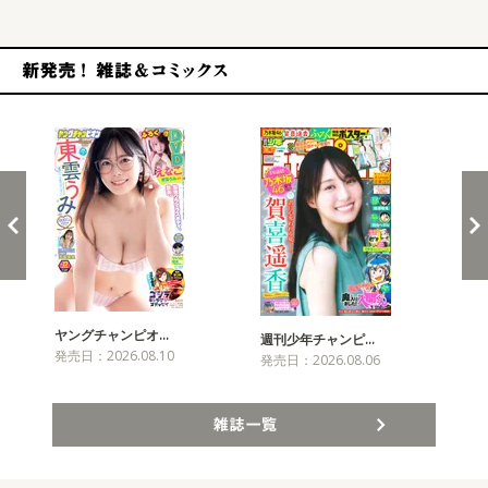
新発売！雑誌&コミックス
ヤングチャンピオ…
チャ
週刊少年チャンピ…
発売日：2026.08.10
発売
発売日：2026.08.06
雑誌一覧