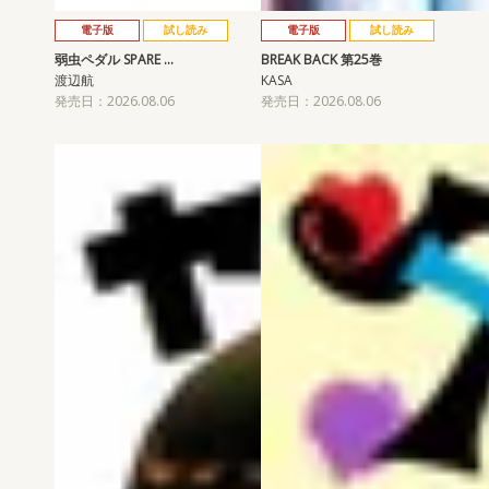
電子版
試し読み
電子版
試し読み
弱虫ペダル SPARE …
BREAK BACK 第25巻
渡辺航
KASA
発売日：2026.08.06
発売日：2026.08.06