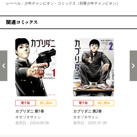
レーベル：少年チャンピオン・コミックス（別冊少年チャンピオン）
関連コミックス
戻る
進む
電子版
試し読み
電子版
試し読み
カブリダニ 第1巻
カブリダニ 第2巻
カ
オオゾネサトシ
オオゾネサトシ
オ
発売日：2024.09.06
発売日：2025.01.08
発売