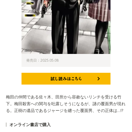
発売日：2025.05.08
試し読みはこちら
梅田の仲間である佐々木、田所から容赦ないリンチを受ける竹
下。梅田殺害への関与を吐露しそうになるが、謎の覆面男が現れ
る。正樹の遺品であるジャージを纏った覆面男、その正体は…!?
オンライン書店で購入