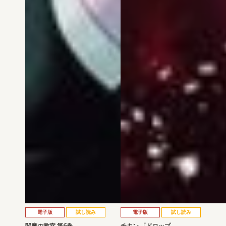
電子版
試し読み
電子版
試し読み
閻魔の教室 第6巻
チキン 「ドロップ…