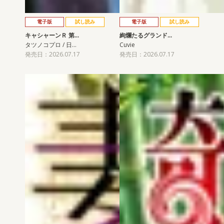
電子版
試し読み
電子版
試し読み
キャシャーンＲ 第…
絢爛たるグランド…
タツノコプロ / 日…
Cuvie
発売日：2026.07.17
発売日：2026.07.17