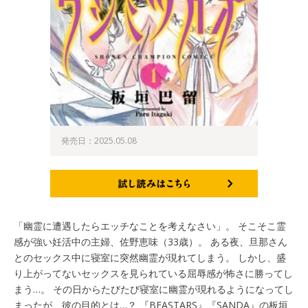
発売日：2025.05.08
試し読みはこちら
「幽霊に遭遇したらエッチなことを考えなさい」。 そこそこ霊
感が強い妊活中の主婦、佐野恵味（33歳）。 ある夜、旦那さん
とのセックス中に寝室に突然幽霊が現れてしまう。 しかし、盛
り上がってないセックスを見られている屈辱感が怖さに勝ってし
まう…。 その日からたびたび寝室に幽霊が現れるようになってし
まったが、彼の目的とは…？ 『BEASTARS』『SANDA』の板垣