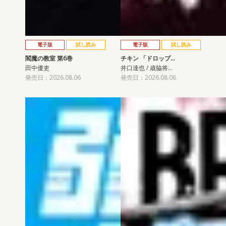
電子版
試し読み
電子版
試し読み
閻魔の教室 第6巻
チキン 「ドロップ…
田中優吏
井口達也 / 歳脇将…
発売日：2026.08.06
発売日：2026.08.06