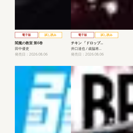
電子版
試し読み
電子版
試し読み
閻魔の教室 第6巻
チキン 「ドロップ…
田中優吏
井口達也 / 歳脇将…
発売日：2026.08.06
発売日：2026.08.06