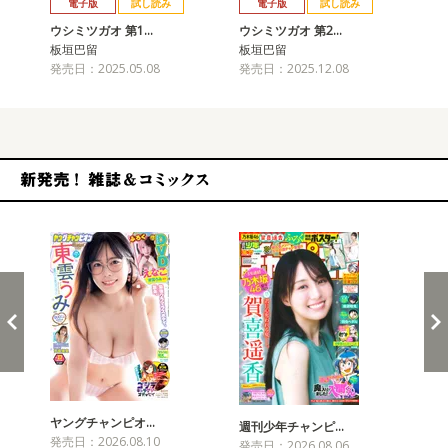
電子版
試し読み
電子版
試し読み
ウシミツガオ 第1…
ウシミツガオ 第2…
板垣巴留
板垣巴留
発売日：2025.05.08
発売日：2025.12.08
新発売！雑誌&コミックス
ヤングチャンピオ…
チャ
週刊少年チャンピ…
発売日：2026.08.10
発売
発売日：2026.08.06