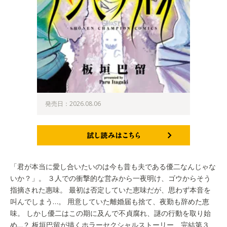
発売日：2026.08.06
試し読みはこちら
「君が本当に愛し合いたいのは今も昔も夫である優二なんじゃな
いか？」。 ３人での衝撃的な営みから一夜明け、ゴウからそう
指摘された惠味。 最初は否定していた恵味だが、思わず本音を
叫んでしまう…。 用意していた離婚届も捨て、夜勤も辞めた恵
味。 しかし優二はこの期に及んで不貞腐れ、謎の行動を取り始
め…？ 板垣巴留が描くホラーセクシャルストーリー、完結第３