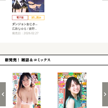
戻る
進む
電子版
試し読み
ダンジョンおじさ…
広路なゆる / 蕨野…
発売日：2026.02.27
新発売！雑誌&コミックス