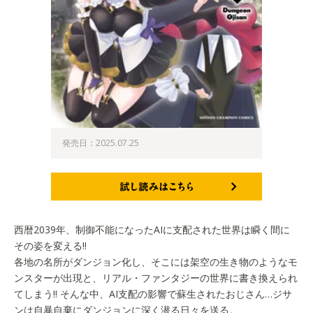
発売日：2025.07.25
試し読みはこちら
西暦2039年、制御不能になったAIに支配された世界は瞬く間に
その姿を変える!!
各地の名所がダンジョン化し、そこには架空の生き物のようなモ
ンスターが出現と、リアル・ファンタジーの世界に書き換えられ
てしまう!! そんな中、AI支配の影響で蘇生されたおじさん…ジサ
ンは自暴自棄にダンジョンに深く潜る日々を送る。