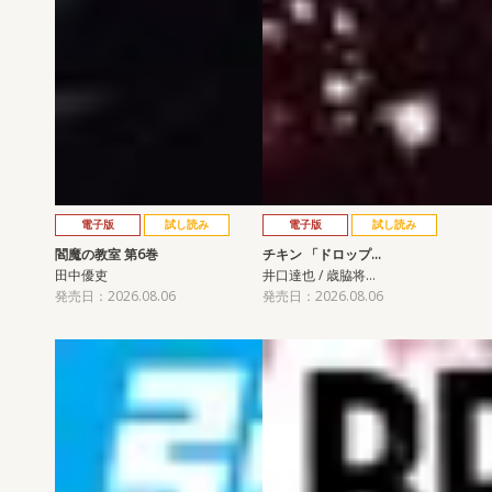
電子版
試し読み
電子版
試し読み
閻魔の教室 第6巻
チキン 「ドロップ…
田中優吏
井口達也 / 歳脇将…
発売日：2026.08.06
発売日：2026.08.06