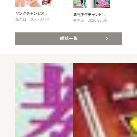
ヤングチャンピオ…
チャ
週刊少年チャンピ…
発売日：2026.08.10
発売
発売日：2026.08.06
雑誌一覧