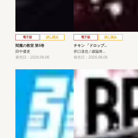
電子版
試し読み
電子版
試し読み
閻魔の教室 第6巻
チキン 「ドロップ…
田中優吏
井口達也 / 歳脇将…
発売日：2026.08.06
発売日：2026.08.06