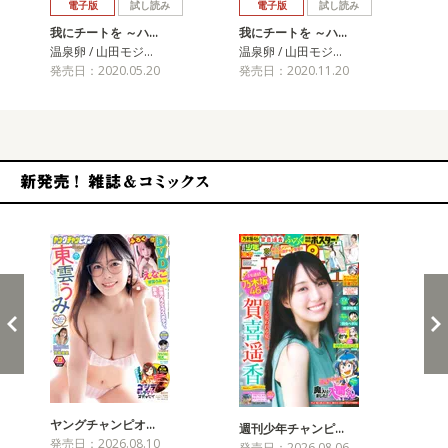
電子版
試し読み
電子版
試し読み
我にチートを ～ハ…
我にチートを ～ハ…
我
温泉卵 / 山田モジ…
温泉卵 / 山田モジ…
温泉
発売日：2020.05.20
発売日：2020.11.20
発売
新発売！雑誌&コミックス
ヤングチャンピオ…
チャ
週刊少年チャンピ…
発売日：2026.08.10
発売
発売日：2026.08.06