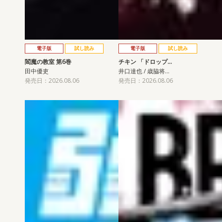
電子版
試し読み
電子版
試し読み
閻魔の教室 第6巻
チキン 「ドロップ…
田中優吏
井口達也 / 歳脇将…
発売日：2026.08.06
発売日：2026.08.06