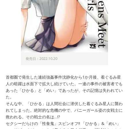
発売日：2022.10.20
首都圏で発生した連続強姦事件沈静化から1か月後、着ぐるみ星
人の暗躍は水面下で拡大し続けていた。一連の事件の被害者でも
あった「ひかる」と「めい」であったが、その記憶は失われてい
た。
そんな中、「ひかる」は人間社会に潜伏した着ぐるみ星人に襲わ
れてしまった。絶対的な危機の中で、バニーガール姿の女戦士に
救われる。その戦士の名は…!?
セクシーだらけの「性食鬼」スピンオフ!! 「ひかる」&「めい」