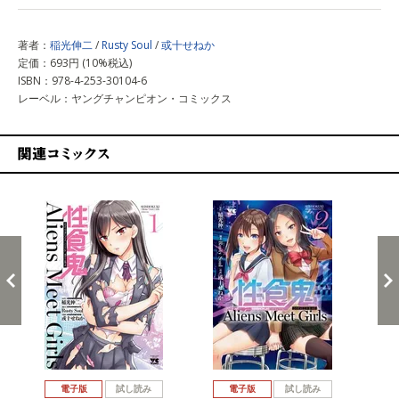
著者：
稲光伸二
/
Rusty Soul
/
或十せねか
定価：693円 (10%税込)
ISBN：978-4-253-30104-6
レーベル：ヤングチャンピオン・コミックス
関連コミックス
戻る
進む
電子版
試し読み
電子版
試し読み