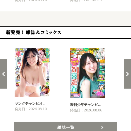
新発売！雑誌&コミックス
ヤングチャンピオ…
チャ
週刊少年チャンピ…
発売日：2026.08.10
発売
発売日：2026.08.06