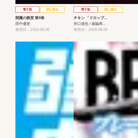
電子版
試し読み
電子版
試し読み
閻魔の教室 第6巻
チキン 「ドロップ…
田中優吏
井口達也 / 歳脇将…
発売日：2026.08.06
発売日：2026.08.06