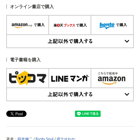
オンライン書店で購入
上記以外で購入する
電子書籍を購入
上記以外で購入する
著者：
稲光伸二
/
Rusty Soul
/
或十せねか