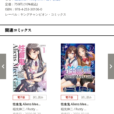
定価：759円 (10%税込)
ISBN：978-4-253-30106-0
レーベル：ヤングチャンピオン・コミックス
関連コミックス
戻る
進む
電子版
試し読み
電子版
試し読み
性食鬼 Aliens Mee…
性食鬼 Aliens Mee…
性食
稲光伸二 / Rusty …
稲光伸二 / Rusty …
稲光
発売日：2020.05.20
発売日：2021.02.19
発売