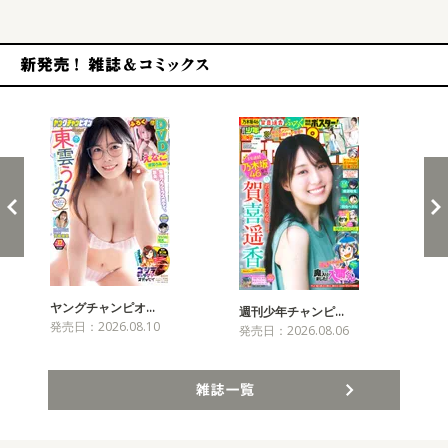
新発売！雑誌&コミックス
ヤングチャンピオ…
チャ
週刊少年チャンピ…
発売日：2026.08.10
発売
発売日：2026.08.06
雑誌一覧