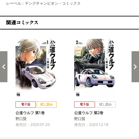
レーベル：ヤングチャンピオン・コミックス
関連コミックス
戻る
進む
電子版
試し読み
電子版
試し読み
公道ウルフ 第1巻
公道ウルフ 第2巻
公
野口賢
野口賢
野
発売日：2020.07.20
発売日：2020.12.18
発売