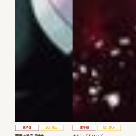
電子版
試し読み
電子版
試し読み
閻魔の教室 第6巻
チキン 「ドロップ…