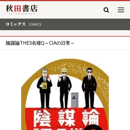
秋田書店
コミックス COMICS
陰謀論THE3名様Q～CIAの日常～