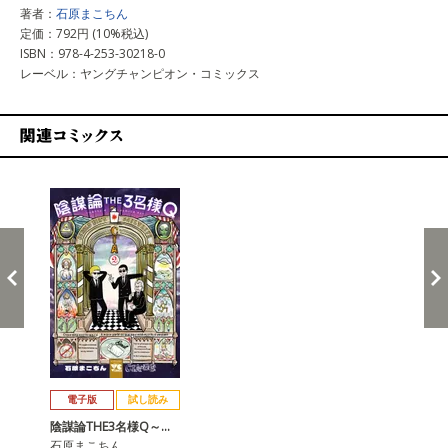
著者：
石原まこちん
定価：792円 (10%税込)
ISBN：978-4-253-30218-0
レーベル：ヤングチャンピオン・コミックス
関連コミックス
戻る
進む
電子版
試し読み
陰謀論THE3名様Q～…
石原まこちん