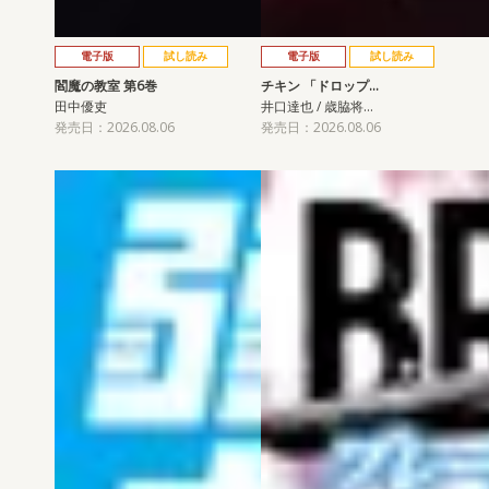
電子版
試し読み
電子版
試し読み
閻魔の教室 第6巻
チキン 「ドロップ…
田中優吏
井口達也 / 歳脇将…
発売日：2026.08.06
発売日：2026.08.06