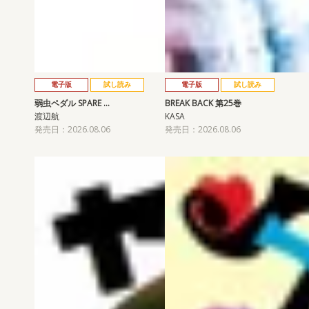
電子版
試し読み
電子版
試し読み
弱虫ペダル SPARE …
BREAK BACK 第25巻
渡辺航
KASA
発売日：2026.08.06
発売日：2026.08.06