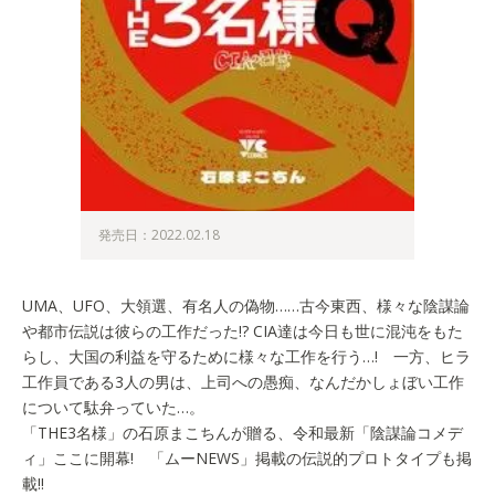
発売日：2022.02.18
UMA、UFO、大領選、有名人の偽物……古今東西、様々な陰謀論
や都市伝説は彼らの工作だった!? CIA達は今日も世に混沌をもた
らし、大国の利益を守るために様々な工作を行う…! 一方、ヒラ
工作員である3人の男は、上司への愚痴、なんだかしょぼい工作
について駄弁っていた…。
「THE3名様」の石原まこちんが贈る、令和最新「陰謀論コメデ
ィ」ここに開幕! 「ムーNEWS」掲載の伝説的プロトタイプも掲
載!!