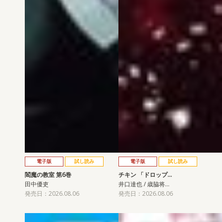
電子版
試し読み
電子版
試し読み
閻魔の教室 第6巻
チキン 「ドロップ…
田中優吏
井口達也 / 歳脇将…
発売日：2026.08.06
発売日：2026.08.06