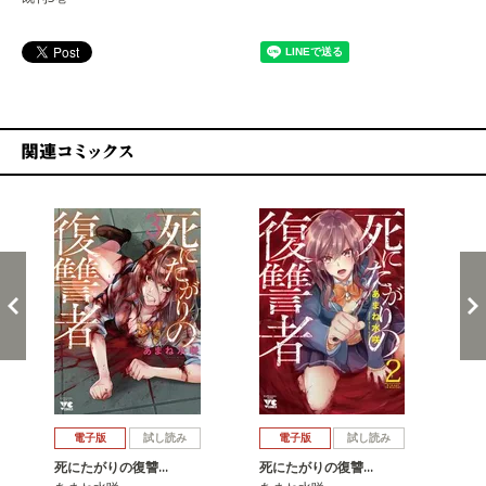
関連コミックス
戻る
進む
電子版
試し読み
電子版
試し読み
死にたがりの復讐…
死にたがりの復讐…
死