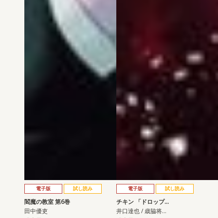
電子版
試し読み
電子版
試し読み
閻魔の教室 第6巻
チキン 「ドロップ…
田中優吏
井口達也 / 歳脇将…