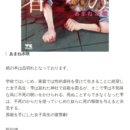
あまね水咲
紙の本は品切れとなっております。
学校ではいじめ、家庭では性的虐待を受けて生きることに絶望し
た女子高生・雫は寂れた神社で自殺を図るが、そこで雫は不気味
な烏に不死の呪いをかけられる。死ぬことすらできなくなった雫
は、不死のからだを使っていじめた奴らに死の報復を与えると決
意する。
異能を手にした女子高生の復讐劇!
既刊3巻