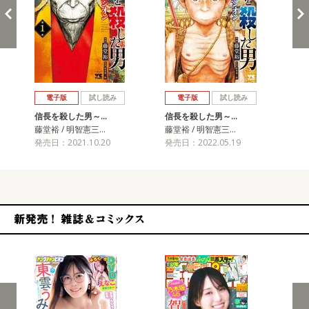
戻る
進む
電子版
試し読み
電子版
試し読み
信長を殺した男～…
信長を殺した男～…
信
藤堂裕 / 明智憲三…
藤堂裕 / 明智憲三…
藤堂
発売日：2021.10.20
発売日：2022.05.19
発売
新発売！雑誌&コミックス