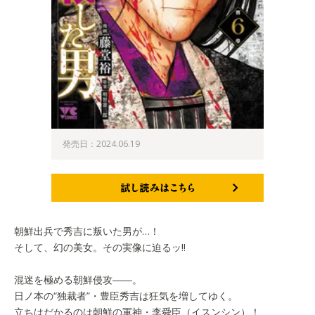
発売日：2024.06.19
試し読みはこちら
朝鮮出兵で秀吉に叛いた男が…！
そして、幻の美女。その実像に迫るッ!!
混迷を極める朝鮮侵攻――。
日ノ本の“独裁者”・豊臣秀吉は狂気を増してゆく。
立ちはだかるのは朝鮮の軍神・李舜臣（イスンシン）！