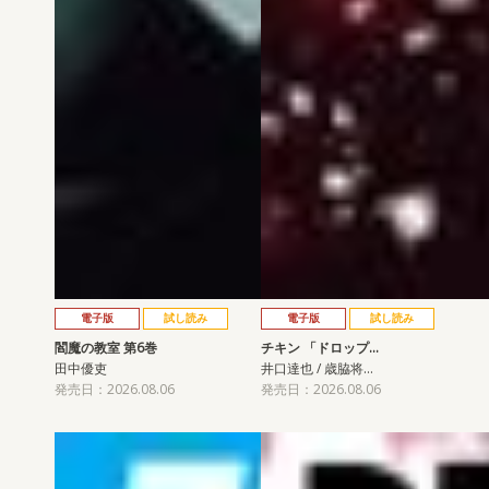
電子版
試し読み
電子版
試し読み
閻魔の教室 第6巻
チキン 「ドロップ…
田中優吏
井口達也 / 歳脇将…
発売日：2026.08.06
発売日：2026.08.06