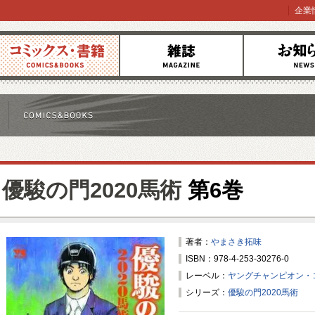
企業
コミックス
雑誌
お知らせ
優駿の門2020馬術
第6巻
著者：
やまさき拓味
ISBN：978-4-253-30276-0
レーベル：
ヤングチャンピオン・
シリーズ：
優駿の門2020馬術