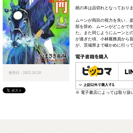
紙の本は品切れとなっており
ムーンが両目の視力を失い、
部を辞め、ムーンがどこかで
た。また同じようにムーンとの
が過ぎた頃、小林厩務員から
が、茨城県まで確かめに行って
電子書籍で購入
発売日：2021.10.20
※ 電子書店によっては取り扱