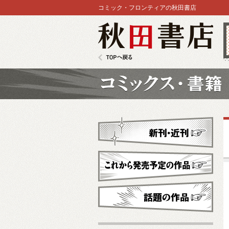
コミック・フロンティアの秋田書店
秋田書店
TOPへ戻る
コミックス
新刊・近刊
これから発売予定
話題の作品