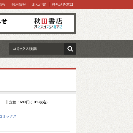
情報
採用情報
まんが賞
持ち込み窓口
オンラインショップ
検索
定価：693円 (10%税込)
コミックス