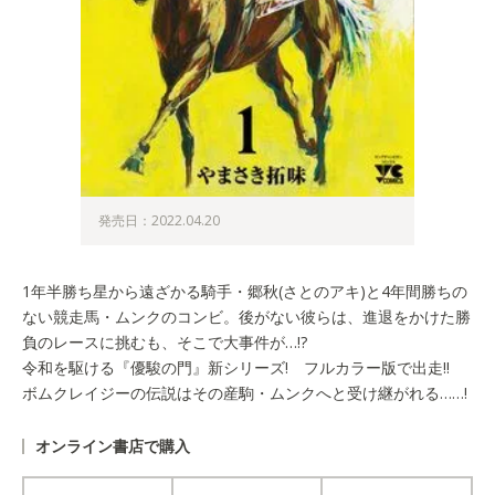
発売日：2022.04.20
1年半勝ち星から遠ざかる騎手・郷秋(さとのアキ)と4年間勝ちの
ない競走馬・ムンクのコンビ。後がない彼らは、進退をかけた勝
負のレースに挑むも、そこで大事件が…!?
令和を駆ける『優駿の門』新シリーズ! フルカラー版で出走!!
ボムクレイジーの伝説はその産駒・ムンクへと受け継がれる……!
オンライン書店で購入