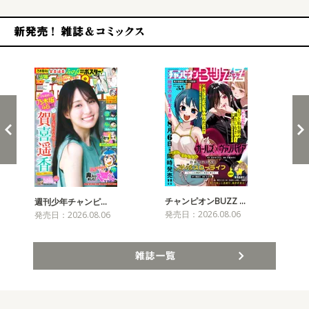
新発売！雑誌&コミックス
チャンピオンBUZZ …
週刊少年チャンピ…
月
発売日：2026.08.06
発売日：2026.08.06
発売
雑誌一覧