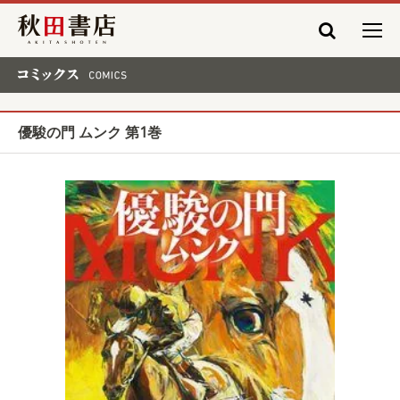
秋田書店
コミックス COMICS
優駿の門 ムンク 第1巻