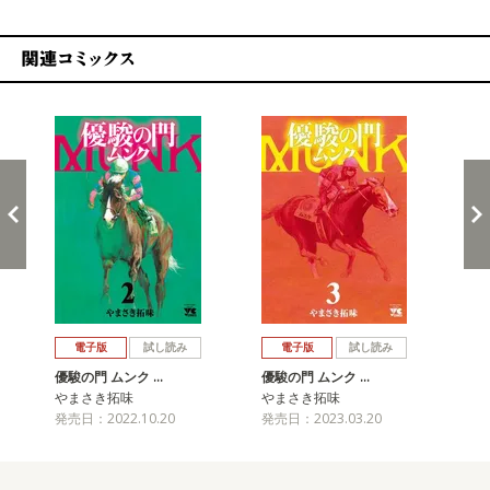
関連コミックス
戻る
進む
電子版
試し読み
電子版
試し読み
優駿の門 ムンク …
優駿の門 ムンク …
優駿
やまさき拓味
やまさき拓味
や
発売日：2022.10.20
発売日：2023.03.20
発売