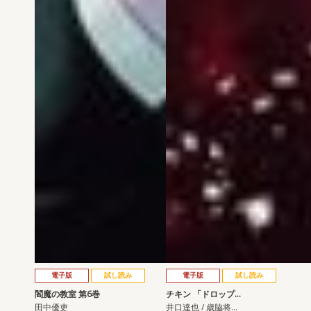
電子版
試し読み
電子版
試し読み
閻魔の教室 第6巻
チキン 「ドロップ…
田中優吏
井口達也 / 歳脇将…