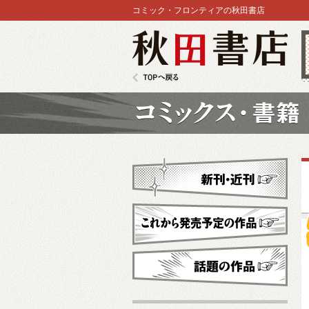
コミック・フロンティアの秋田書店
秋田書店
TOPへ戻る
コミックス
新刊・近刊
これから発売予定
話題の作品