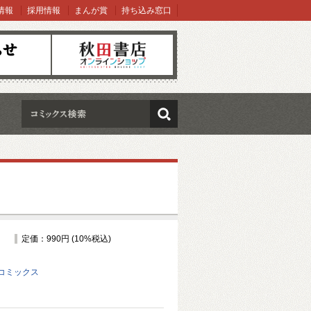
情報
採用情報
まんが賞
持ち込み窓口
オンラインショップ
検索
定価：990円 (10%税込)
コミックス