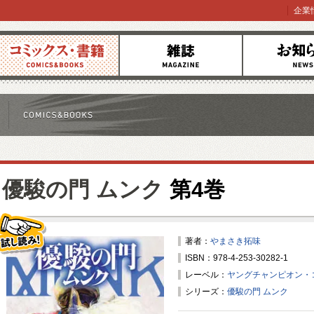
企業
コミックス
雑誌
お知らせ
優駿の門 ムンク
第4巻
著者：
やまさき拓味
ISBN：978-4-253-30282-1
試し読み！
レーベル：
ヤングチャンピオン・
シリーズ：
優駿の門 ムンク