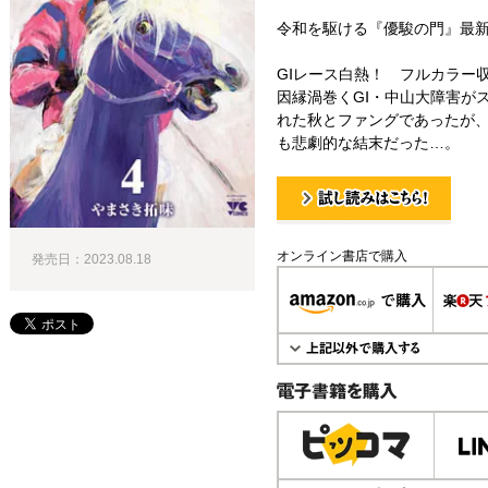
令和を駆ける『優駿の門』最新
GⅠレース白熱！ フルカラー
因縁渦巻くGⅠ・中山大障害が
れた秋とファングであったが
も悲劇的な結末だった…。
試し読み！
オンライン書店で購入
発売日：2023.08.18
電子書籍で購入