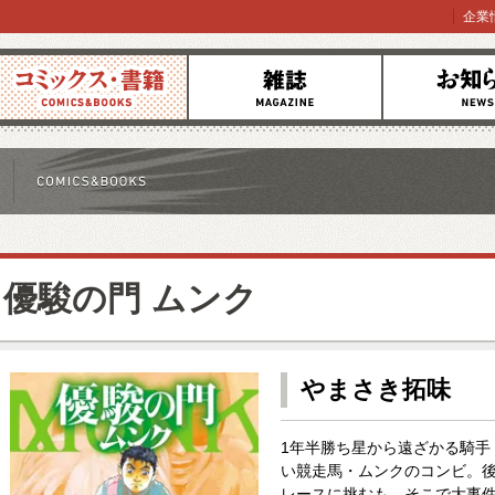
企業
コミックス
雑誌
お知らせ
優駿の門 ムンク
やまさき拓味
1年半勝ち星から遠ざかる騎手
い競走馬・ムンクのコンビ。
レースに挑むも、そこで大事件