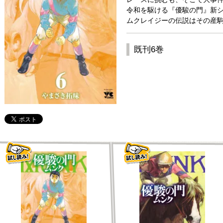
令和を駆ける『優駿の門』新シ
ムクレイジーの伝説はその産駒
既刊6巻