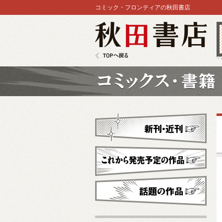
コミック・フロンティアの秋田書店
秋田書店
TOPへ戻る
コミックス
新刊・近刊
これから発売予定
話題の作品