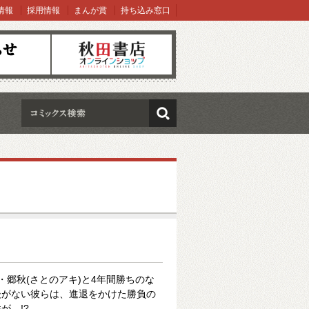
情報
採用情報
まんが賞
持ち込み窓口
オンラインショップ
検索
・郷秋(さとのアキ)と4年間勝ちのな
後がない彼らは、進退をかけた勝負の
が…!?