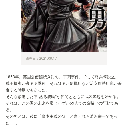
発売日：2021.09.17
1863年、英国公使館焼き討ち、下関事件、そして奇兵隊設立。
尊王攘夷が高まる季節、それはまた新撰組など治安維持組織が躍
進する時期でもあった。
そんな緊迫した年“ある農民”が仲間とともに武装蜂起を始める。
それは、この国の未来を案じわずか69人での命賭けの行動であ
る。
その男とは、後に「資本主義の父」と言われる渋沢栄一であっ
た……。