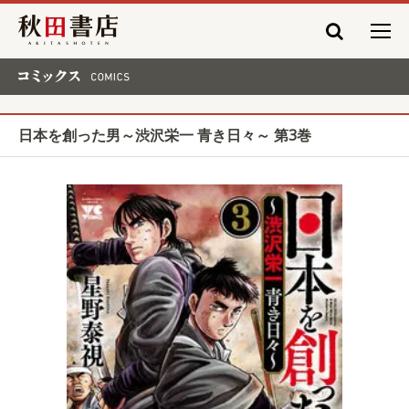
秋田書店
コミックス COMICS
日本を創った男～渋沢栄一 青き日々～ 第3巻