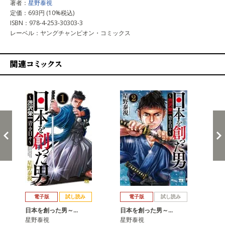
著者：
星野泰視
定価：693円 (10%税込)
ISBN：978-4-253-30303-3
レーベル：ヤングチャンピオン・コミックス
関連コミックス
戻る
進む
電子版
試し読み
電子版
試し読み
日本を創った男～…
日本を創った男～…
日
星野泰視
星野泰視
星