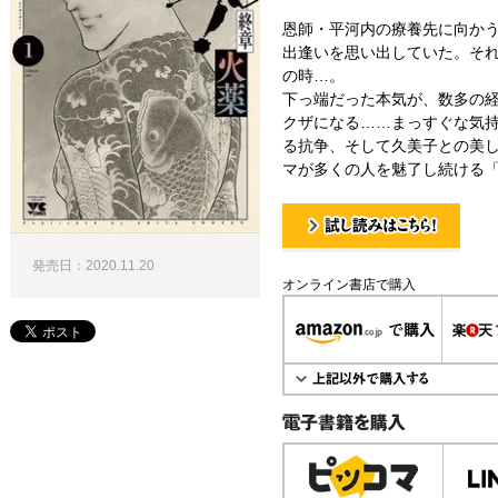
恩師・平河内の療養先に向か
出逢いを思い出していた。それ
の時…。
下っ端だった本気が、数多の
クザになる……まっすぐな気
る抗争、そして久美子との美
マが多くの人を魅了し続ける「本
試し読み！
発売日：2020.11.20
オンライン書店で購入
電子書籍で購入