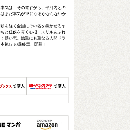
う本気は、その道すがら、平河内との
はまだ本気が15になるかならないか
経験を経て全国にその名を轟かせるヤ
持ちと任侠を貫く心根、スリルあふれ
しく儚い恋…幾重にも重なる人間ドラ
気!」の最終章、開幕!!