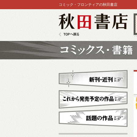
コミック・フロンティアの秋田書店
秋田書店
TOPへ戻る
コミックス
新刊・近刊
これから発売予定
話題の作品