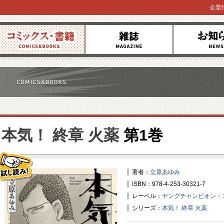
企業
コミックス
雑誌
お知らせ
本気！ 終章 火薬
第1巻
著者：
立原あゆみ
ISBN：978-4-253-30321-7
試し読み！
レーベル：
ヤングチャンピオン・
シリーズ：
本気！ 終章 火薬