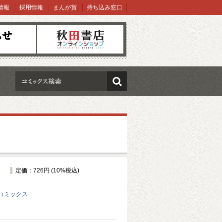
情報
採用情報
まんが賞
持ち込み窓口
オンラインショップ
検索
定価：726円 (10%税込)
コミックス