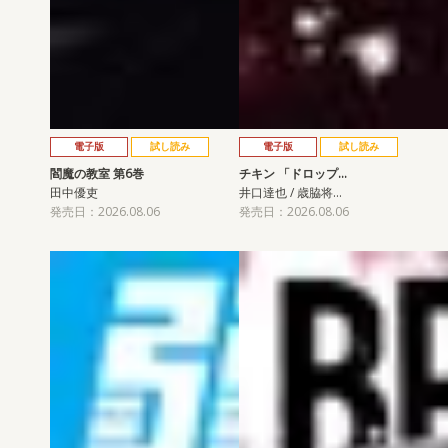
電子版
試し読み
電子版
試し読み
閻魔の教室 第6巻
チキン 「ドロップ…
田中優吏
井口達也 / 歳脇将…
発売日：2026.08.06
発売日：2026.08.06