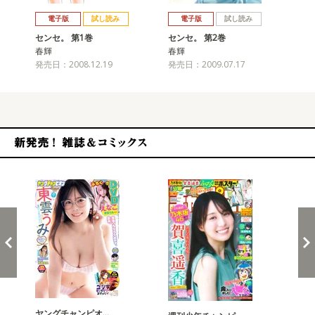
戻る
進む
電子版
試し読み
電子版
試し読み
センセ。 第1巻
センセ。 第2巻
セ
春輝
春輝
春
発売日：2008.12.19
発売日：2009.07.17
発売
新発売！雑誌&コミックス
ヤングチャンピオ…