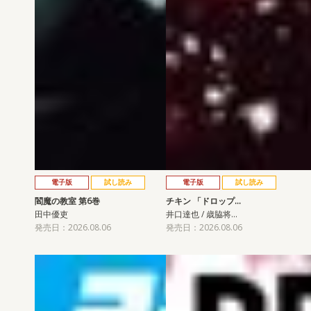
電子版
試し読み
電子版
試し読み
閻魔の教室 第6巻
チキン 「ドロップ…
田中優吏
井口達也 / 歳脇将…
発売日：2026.08.06
発売日：2026.08.06