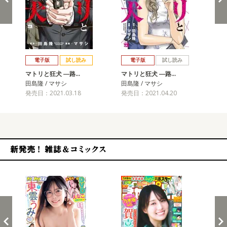
戻る
進む
電子版
試し読み
電子版
試し読み
マトリと狂犬 ―路…
マトリと狂犬 ―路…
マ
田島隆 / マサシ
田島隆 / マサシ
田島
発売日：2021.03.18
発売日：2021.04.20
発売
新発売！雑誌&コミックス