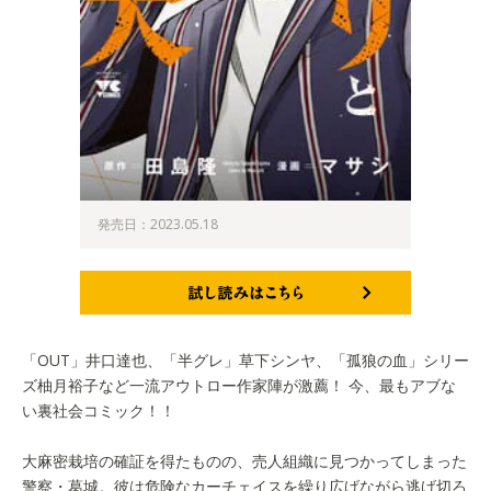
発売日：2023.05.18
試し読みはこちら
「OUT」井口達也、「半グレ」草下シンヤ、「孤狼の血」シリー
ズ柚月裕子など一流アウトロー作家陣が激薦！ 今、最もアブな
い裏社会コミック！！
大麻密栽培の確証を得たものの、売人組織に見つかってしまった
警察・葛城。彼は危険なカーチェイスを繰り広げながら逃げ切ろ