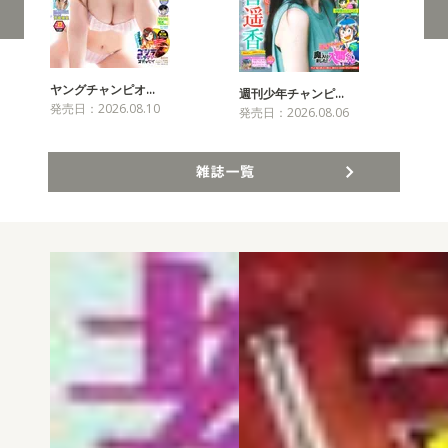
ヤングチャンピオ…
チャ
週刊少年チャンピ…
発売日：2026.08.10
発売
発売日：2026.08.06
雑誌一覧