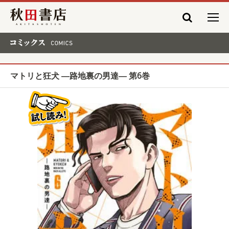
秋田書店
コミックス COMICS
マトリと狂犬 ―路地裏の男達― 第6巻