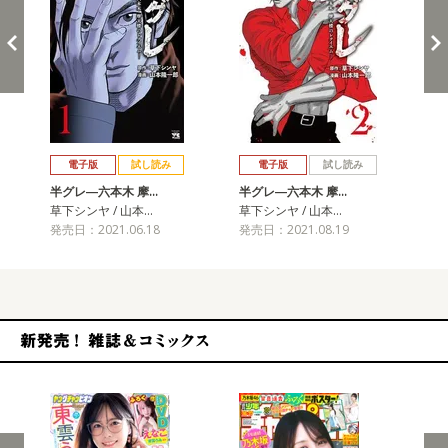
戻る
進む
電子版
試し読み
電子版
試し読み
半グレ―六本木 摩…
半グレ―六本木 摩…
半
草下シンヤ / 山本…
草下シンヤ / 山本…
草下
発売日：2021.06.18
発売日：2021.08.19
発売
新発売！雑誌&コミックス