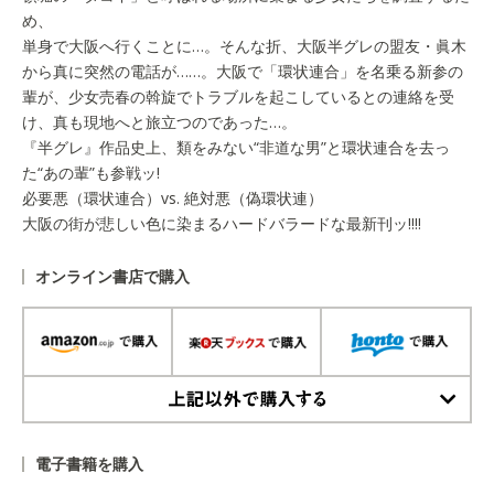
め、
単身で大阪へ行くことに…。そんな折、大阪半グレの盟友・眞木
から真に突然の電話が……。大阪で「環状連合」を名乗る新参の
輩が、少女売春の斡旋でトラブルを起こしているとの連絡を受
け、真も現地へと旅立つのであった…。
『半グレ』作品史上、類をみない“非道な男”と環状連合を去っ
た“あの輩”も参戦ッ!
必要悪（環状連合）vs. 絶対悪（偽環状連）
大阪の街が悲しい色に染まるハードバラードな最新刊ッ!!!!
オンライン書店で購入
上記以外で購入する
電子書籍を購入