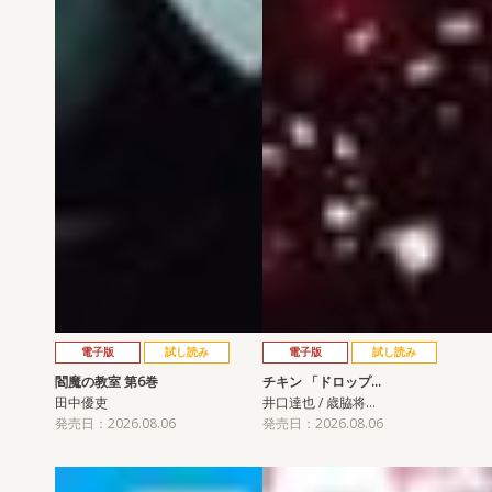
電子版
試し読み
電子版
試し読み
閻魔の教室 第6巻
チキン 「ドロップ…
田中優吏
井口達也 / 歳脇将…
発売日：2026.08.06
発売日：2026.08.06