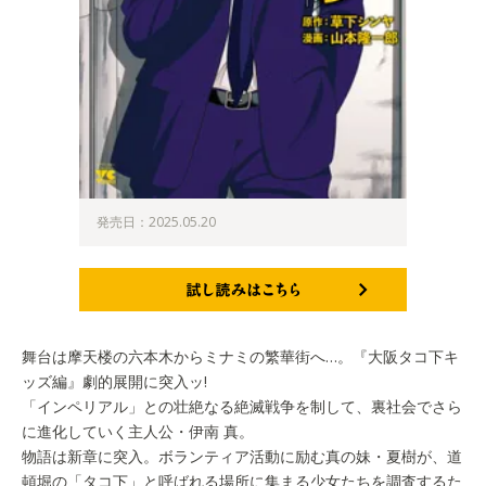
発売日：2025.05.20
試し読みはこちら
舞台は摩天楼の六本木からミナミの繁華街へ…。『大阪タコ下キ
ッズ編』劇的展開に突入ッ!
「インペリアル」との壮絶なる絶滅戦争を制して、裏社会でさら
に進化していく主人公・伊南 真。
物語は新章に突入。ボランティア活動に励む真の妹・夏樹が、道
頓堀の「タコ下」と呼ばれる場所に集まる少女たちを調査するた