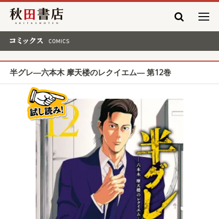
秋田書店
コミックス COMICS
半グレ―六本木 摩天楼のレクイエム― 第12巻