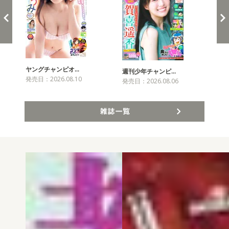
ヤングチャンピオ…
チャ
週刊少年チャンピ…
発売日：2026.08.10
発売
発売日：2026.08.06
雑誌一覧