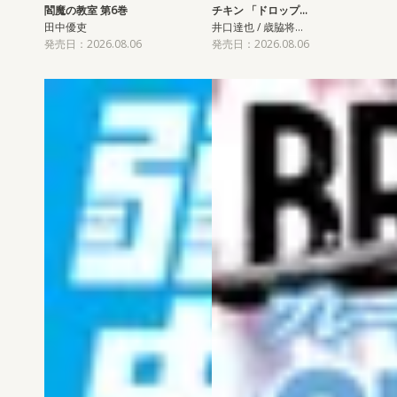
閻魔の教室 第6巻
チキン 「ドロップ…
田中優吏
井口達也 / 歳脇将…
発売日：2026.08.06
発売日：2026.08.06