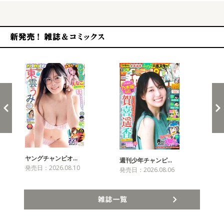
新発売！雑誌&コミックス
ヤングチャンピオ…
チャ
週刊少年チャンピ…
発売日：2026.08.10
発売
発売日：2026.08.06
雑誌一覧