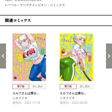
レーベル：ヤングチャンピオン・コミックス
関連コミックス
戻る
進む
電子版
試し読み
電子版
試し読み
エルフさんは痩せ…
エルフさんは痩せ…
エ
シネクドキ
シネクドキ
シ
発売日：2021.11.18
発売日：2022.06.20
発売