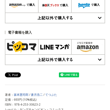
上記以外で購入する
電子書籍を購入
上記以外で購入する
著者：
坂本憲司郎
/
蒼月浩二
/
てつぶた
定価：693円 (10%税込)
ISBN：978-4-253-30623-2
レーベル：ヤングチャンピオン・コミックス