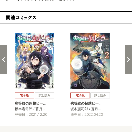
関連コミックス
戻る
進む
電子版
試し読み
電子版
試し読み
劣等紋の超越ヒー…
劣等紋の超越ヒー…
劣
坂本憲司郎 / 蒼月…
坂本憲司郎 / 蒼月…
坂本
発売日：2021.12.20
発売日：2022.04.20
発売