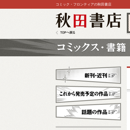
コミック・フロンティアの秋田書店
秋田書店
TOPへ戻る
コミックス
新刊・近刊
これから発売予定
話題の作品