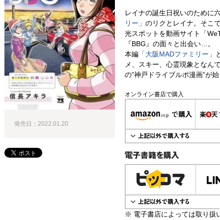
レイナの誕生日祝いのために
リー」
のリクとレイナ。そこ
光スポットを動画サイト「We
『BBG』の面々と出会い…。
本編
「大阪MADファミリー」
メ、スキー、心霊現象となん
の”神戸ドライブルポ漫画”が始ま
オンライン書店で購入
発売日：2022.01.20
電子書籍で購入
※ 電子書店によっては取り扱