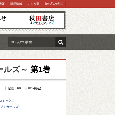
情報
採用情報
まんが賞
持ち込み窓口
オンラインショップ
検索
ガールズ～
第1巻
定価：693円 (10%税込)
コミックス
ベタブミガールズ～