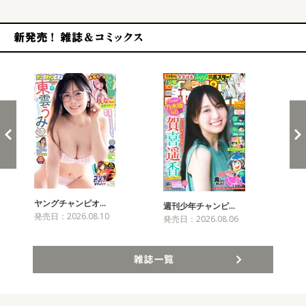
新発売！雑誌&コミックス
ヤングチャンピオ…
チャ
週刊少年チャンピ…
発売日：2026.08.10
発売
発売日：2026.08.06
雑誌一覧