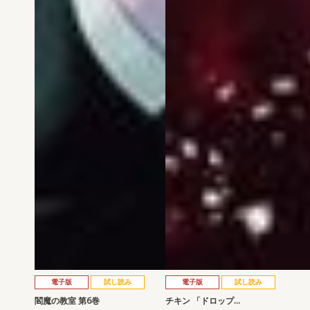
電子版
試し読み
電子版
試し読み
閻魔の教室 第6巻
チキン 「ドロップ…